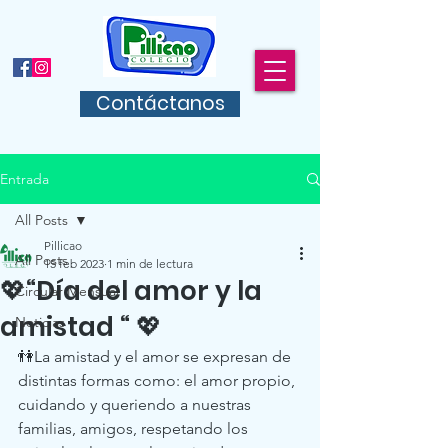
Contáctanos
Entrada
All Posts
Pillicao
All Posts
15 feb 2023
1 min de lectura
💖“Día del amor y la
Circular Mensual
amistad “ 💖
Noticias
👫La amistad y el amor se expresan de 
distintas formas como: el amor propio, 
cuidando y queriendo a nuestras 
familias, amigos, respetando los 