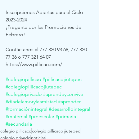
Inscripciones Abiertas para el Ciclo 
2023-2024
¡Pregunta por las Promociones de 
Febrero!
Contáctanos al 777 320 93 68, 777 320 
77 36 o 777 321 64 07
https://www.pillicao.com/
#colegiopillicao
#pillicacojiutepec
#colegiopillicacojiutepec
#colegioprivado
#aprendeyconvive
#diadelamorylaamistad
#aprender
#formaciónintegral
#desarrollointegral
#maternal
#preescolar
#primaria
#secundaria
colegio pillicaco
colegio pillicaco jiutepec
colegio privado
noticias